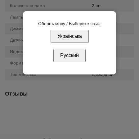
Количество ламп
2 шт
Лампы в комплекте
да
Оберіть мову / Выберите язык:
Диммирование
да
Українська
Датчик движения
нет
Индекс цветопередачи (CRI)
80
Русский
Форма светильника
квадрат
Тип монтажа
накладной
Отзывы