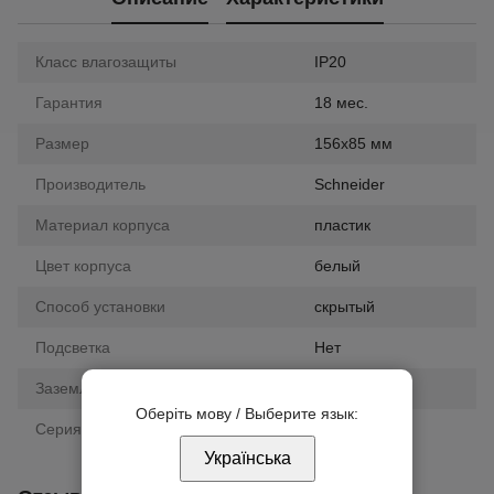
Класс влагозащиты
IP20
Гарантия
18 мес.
Размер
156х85 мм
Производитель
Schneider
Материал корпуса
пластик
Цвет корпуса
белый
Способ установки
скрытый
Подсветка
Нет
Заземление
нет
Оберіть мову / Выберите язык:
Серия
Unica New
Українська