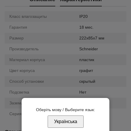
Класс влагозащиты
IP20
Гарантия
18 мес.
Размер
222х85х7 мм
Производитель
Schneider
Материал корпуса
пластик
Цвет корпуса
графит
Способ установки
скрытый
Подсветка
Нет
Заземление
нет
Оберіть мову / Выберите язык:
Серия
Sedna
Українська