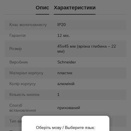
Опис
Характеристики
Клас вологозахисту
IP20
Гарантія
12 міс.
45х45 мм (врізна глибина – 22
Розмір
мм)
Виробник
Schneider
Матеріал корпусу
пластик
Колір корпусу
алюміній
Кількість кнопок
1
Спосіб
прихований
встановлення
Тип вимикача
прохідний
Оберіть мову / Выберите язык: