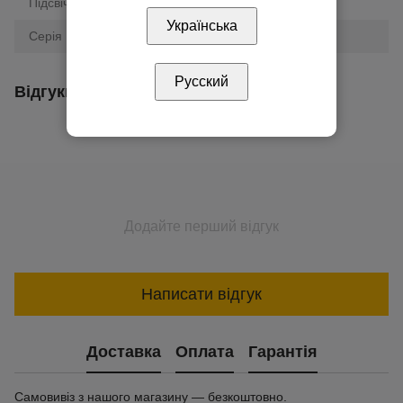
Підсвічування
Так
Українська
Серія
Unica
Русский
Відгуки
Додайте перший відгук
Написати відгук
Доставка
Оплата
Гарантія
Самовивіз з нашого магазину — безкоштовно.