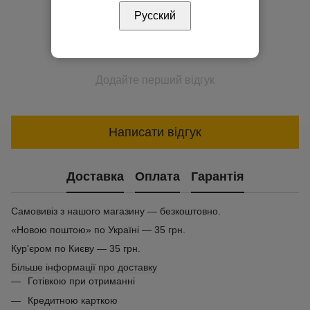
Русский
Додайте перший відгук
Написати відгук
Доставка
Оплата
Гарантія
Самовивіз з нашого магазину — безкоштовно.
«Новою поштою» по Україні — 35 грн.
Кур'єром по Києву — 35 грн.
Більше інформації про доставку
Готівкою при отриманні
Кредитною карткою