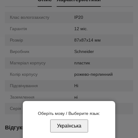
Клас вологозахисту
IP20
Гарантія
12 міс.
Розмір
87х87х14 мм
Виробник
Schneider
Матеріал корпусу
пластик
Колір корпусу
рожево-перлинний
Підсвічування
Ні
Заземлення
ні
Серія
Unica
Оберіть мову / Выберите язык:
Українська
Відгуки