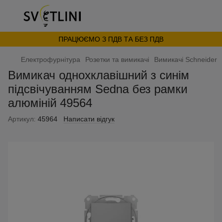
ПРАЦЮЄМО З ПДВ ТА БЕЗ ПДВ
Електрофурнітура
Розетки та вимикачі
Вимикачі Schneider
Вимикач однохклавішний з синім
підсвічуванням Sedna без рамки
алюміній 49564
Артикул:
45964
Написати відгук