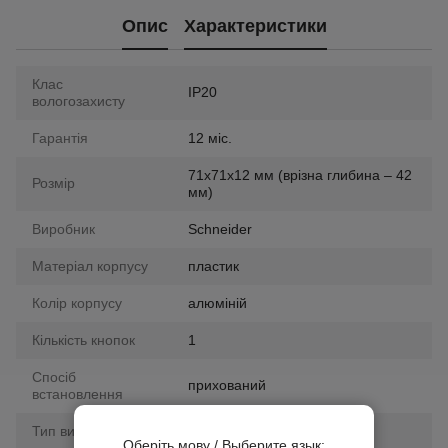
Опис
Характеристики
Клас
IP20
вологозахисту
Гарантія
12 міс.
71х71х12 мм (врізна глибина – 42
Розмір
мм)
Виробник
Schneider
Матеріал корпусу
пластик
Колір корпусу
алюміній
Кількість кнопок
1
Спосіб
прихований
встановлення
Тип вимикача
стандартний
Оберіть мову / Выберите язык: