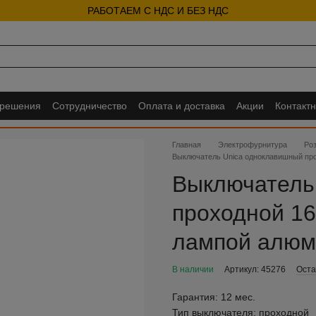
РАБОТАЕМ С НДС И БЕЗ НДС
 решения
Сотрудничество
Оплата и доставка
Акции
Контакт
Главная
Электрофурнитура
Ро
Выключатель Unica одноклавишный про
Выключатель
проходной 16
лампой алюм
В наличии
Артикул: 45276
Оста
Гарантия:
12 мес.
Тип выключателя:
проходной