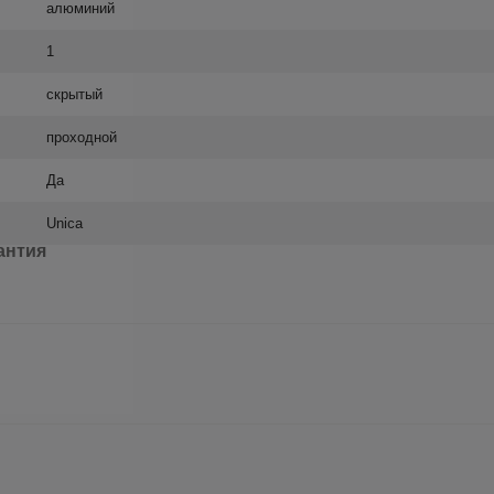
алюминий
1
скрытый
проходной
Да
Unica
антия