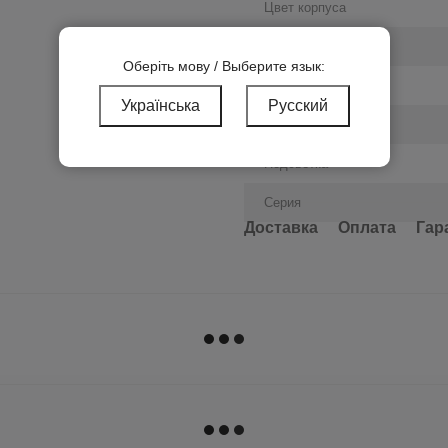
Цвет корпуса
Кол-во кнопок
Оберіть мову / Выберите язык:
Способ установки
Українська
Русский
Тип выключателя
Подсветка
Серия
Доставка
Оплата
Гар