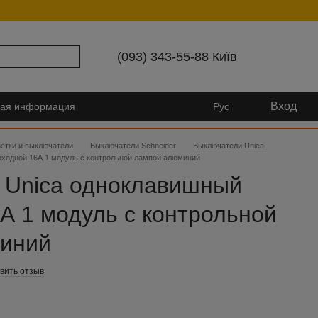
(093) 343-55-88 Київ
Вход
ная информация
Рус
зетки и выключатели
Выключатели Schneider
Выключатели Unica
ходной 16А 1 модуль с контрольной лампой алюминий
 Unica одноклавишный
А 1 модуль с контрольной
иний
вить отзыв