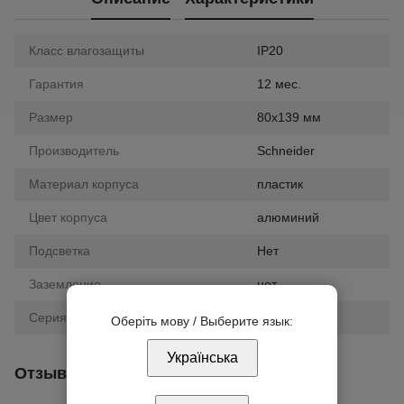
Класс влагозащиты
IP20
Гарантия
12 мес.
Размер
80х139 мм
Производитель
Schneider
Материал корпуса
пластик
Цвет корпуса
алюминий
Подсветка
Нет
Заземление
нет
Серия
Unica
Оберіть мову / Выберите язык:
Українська
Отзывы