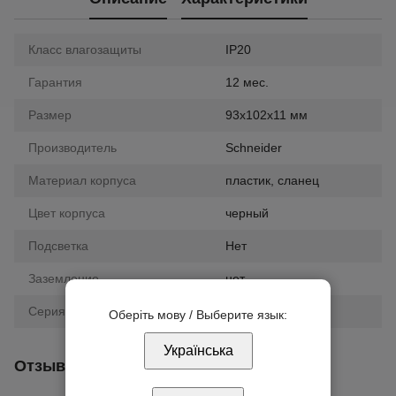
Класс влагозащиты
IP20
Гарантия
12 мес.
Размер
93х102х11 мм
Производитель
Schneider
Материал корпуса
пластик, сланец
Цвет корпуса
черный
Подсветка
Нет
Заземление
нет
Серия
Unica
Оберіть мову / Выберите язык:
Українська
Отзывы