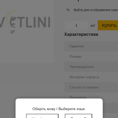
Войти
для отображения нако
%
Купить
шт
Характеристики
Гарантия
Размер
Производитель
Материал корпуса
Способ установки
Подсветка
Заземление
Оберіть мову / Выберите язык: