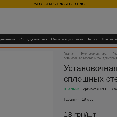
РАБОТАЕМ С НДС И БЕЗ НДС
 решения
Сотрудничество
Оплата и доставка
Акции
Контакт
Главная
Электрофурнитура
Ро
Установочная коробка 65х45 для сплош
Установочная
сплошных ст
В наличии
Артикул: 46090
Оста
Гарантия:
18 мес.
13 грн/шт