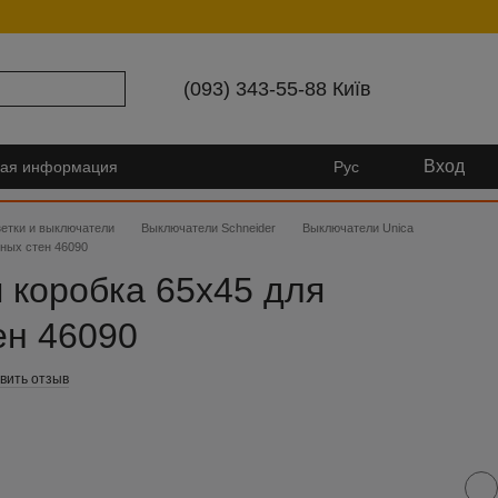
(093) 343-55-88 Київ
Вход
ная информация
Рус
зетки и выключатели
Выключатели Schneider
Выключатели Unica
ных стен 46090
 коробка 65х45 для
ен 46090
вить отзыв