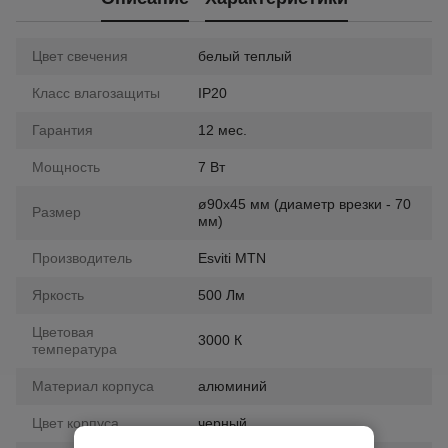
Цвет свечения
белый теплый
Класс влагозащиты
IP20
Гарантия
12 мес.
Мощность
7 Вт
ø90х45 мм (диаметр врезки - 70
Размер
мм)
Производитель
Esviti MTN
Яркость
500 Лм
Цветовая
3000 К
температура
Материал корпуса
алюминий
Цвет корпуса
черный