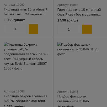
Артикул: 19000
Артикул: 19046
Гирлянда нить 10 м тёплый
Гирлянда нить 10 м теплый
белый свет IP44 чёрный
белый свет без мерцания
кабель каучук Esviti Standard
IP44 черный кабель каучук
1 065 грн/шт
1 590 грн/шт
19000
Esviti Standard Plus 19046
Артикул: 18007
Артикул: 31045
Гирлянда бахрома уличная
Подбор фасадных
3х0,7м соединяемая тёплый
светильников 31046
белый свет IP44 черный
1 279 грн/шт
30 грн/шт