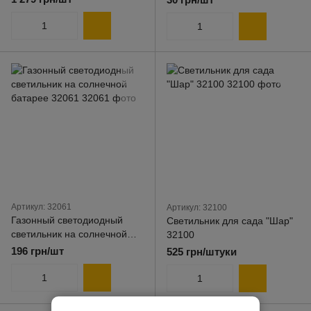
кабель каучук Esviti Standart
18007
Артикул: 32061
Артикул: 32100
Газонный светодиодный
Светильник для сада "Шар"
светильник на солнечной
32100
батарее 32061
196 грн/шт
525 грн/штуки