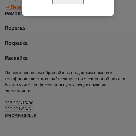
⇒ Перейти к разделу
Ремонт Led продукции
Порезка
Покраска
Распайка
По всем вопросам обращайтесь по данным номерам
телефонов или отправляйте запрос по электронной почте и
Вы получите профессиональную услугу от лучших
специалистов.
098 966-15-00
050 601-96-61
svet@svetlini.ua