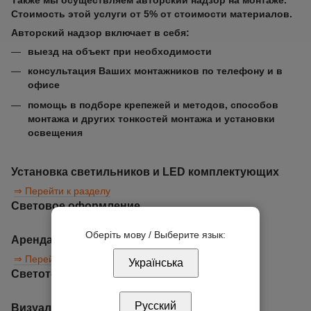
Также мы осуществляем авторский надзор на монтаже.
Стоимость этой услуги от 5% от стоимости материалов.
Авторский надзор включает в себя:
выезд на объект при необходимости
консультация Ваших монтажников по телефону и в
офисе
помощь в подборе крепежей и методов, способов
монтажа и других тонкостей монтажа и установки
освещения
Установка светильников и LED комплектующих
⇒ Перейти к разделу
Световое оформление
Оберіть мову / Выберите язык:
Аренда LED продукции
⇒ Перейти к разделу
Українська
Светотехнический просчет в DIALux
Русский
Визуализация