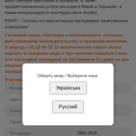
качественные крепления и профили, а также
профессиональные услуги монтажа в Киеве и Харькове, а
также консультации от мастеров света Svetlini.
ESVITI – потому что ваш интерьер заслуживает качественное
освещение!
Сезонный товар, гирлянды и иллюминацию, согласно
действующему законодательству и правилам компании,
в период с 01.12 по 31.12 включительно клиент может
вернуть в товарном виде и при наличии товарного чека
или расходной накладной на протяжении 3-х дней со дня
покупки (день покупки считается первым днём для
возврата).
Оберіть мову / Выберите язык:
Отрезной товар обмену и возврату не подлежит.
Українська
Кол-во светодиодов
120
Цвет свечения
белый холодный
Русский
Класс влагозащиты
IP65
Гарантия
12 мес.
Тип диода
SMD 2835