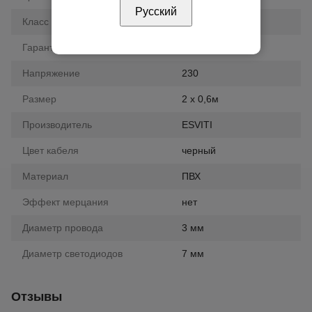
Русский
Класс влагозащиты
IP44
Гарантия
12 мес.
Напряжение
230
Размер
2 x 0,6м
Производитель
ESVITI
Цвет кабеля
черный
Материал
ПВХ
Эффект мерцания
нет
Диаметр провода
3 мм
Диаметр светодиодов
7 мм
Отзывы