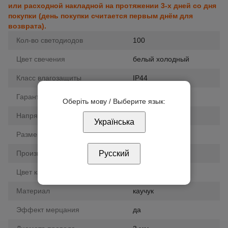
или расходной накладной на протяжении 3-х дней со дня
покупки (день покупки считается первым днём для
возврата).
Кол-во светодиодов
100
Цвет свечения
белый холодный
Класс влагозащиты
IP44
Гарантия
12 мес.
Оберіть мову / Выберите язык:
Напряжение
220 В
Українська
Размер
10м
Производитель
Русский
ESVITI
Цвет кабеля
белый
Материал
каучук
Эффект мерцания
да