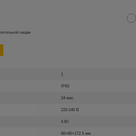
пительной скидки
1
IP65
24 мес.
220-240 В
4 Вт
80×80×172.5 мм