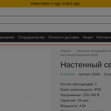
РАБОТАЕМ С НДС И БЕЗ НДС
 решения
Сотрудничество
Оплата и доставка
Акции
Контакт
Главная
Наружное светодиодное о
Настенный светильник 30095
Настенный с
В наличии
Артикул: 30095
Оста
Кол-во светодиодов:
1
Класс влагозащиты:
IP65
Напряжение:
220-240 В
Гарантия:
24 мес.
Мощность:
4 Вт