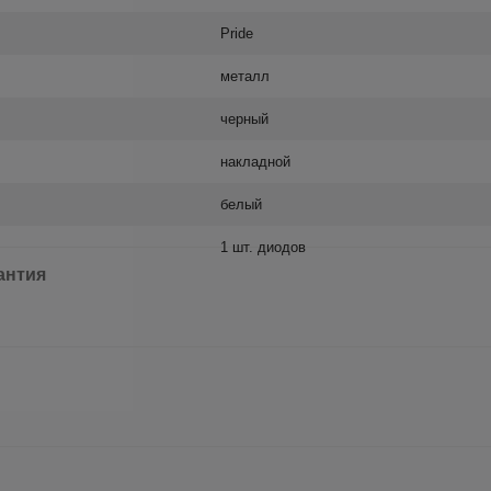
Pride
металл
черный
накладной
белый
1 шт. диодов
антия