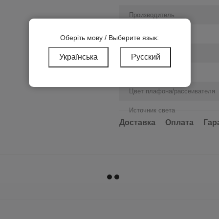
Производитель
Материал корпуса
Оберіть мову / Выберите язык:
Цвет корпуса
Українська
Русский
Тип монтажа
Цвет плафона/рассеивателя
Источник света
Доставка
Оплата
Гар