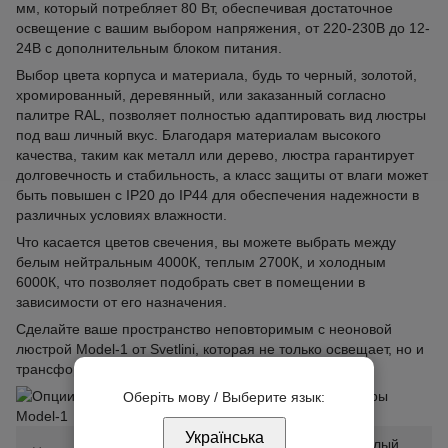
мм, который потребляет 80 Вт, обеспечивая достаточное
освещение с вашим выбором напряжения, от 220-230В до 12-
24В с дополнительным блоком питания.
Выбор цвета корпуса и материала, будь то черный, золотой,
хромированный, деревянный, или заказанный согласно
палитре RAL, позволяет полностью адаптировать вид люстры
под ваш личный вкус. Благодаря материалам высокого
качества, таким как металл или дерево, люстра гарантирует
долговечность и стабильность, а класс защиты от влаги может
быть повышен с IP20 до IP44 для обеспечения надежности в
различных условиях влажности.
Что касается цветов свечения, вы можете выбрать между
белым нейтральным 4000К, теплым 2700К, и холодным
6000К, что позволяет подобрать свет в помещении в
зависимости от его назначения.
Сделайте ваше пространство неповторимым с неоновой
люстрой Model-1 от Svetlini, которая не только освещает, но и
трансформирует ваш интерьер.
Оберіть мову / Выберите язык:
Українська
белый нейтральный, белый тёплый,