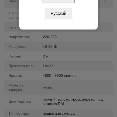
Цвет свечения
белый холодный
Класс
Русский
IP20, IP44
влагозащиты
Гарантия
12 мес.
Напряжение
220-230
Мощность
40-80 Вт
Размер
2 м
Производитель
Liniled
Яркость
4800 - 9600 люмен
Материал
метал
корпуса
черный, золото, хром, дерево, под
Цвет корпуса
заказ по RAL
Тип люстры
подвесная люстра