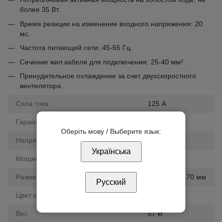
более 35 Вт.
Время реакции на изменение входного напряжения: 20
мс.
Частота питающей сети: 45-65 Гц.
Сечение жил кабеля для подключения: 25-40 мм².
Принудительное охлаждение за счет двухскоростного
вентилятора.
Сила тока
125 А
Гарантия
36 мес.
Оберіть мову / Выберите язык:
Напряжение
100-280 В
Українська
Мощность
27.5 кВт
Размер
1015х365х170 мм
Русский
Цвет корпуса
белый
Вес
57 кг