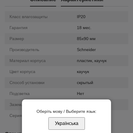
Класс влагозащиты
IP20
Гарантия
18 мес.
Размер
85х90 мм
Производитель
Schneider
Материал корпуса
пластик, каучук
Цвет корпуса
каучук
Способ установки
скрытый
Подсветка
Нет
Заземление
нет
Оберіть мову / Выберите язык:
Серия
Unica New
Українська