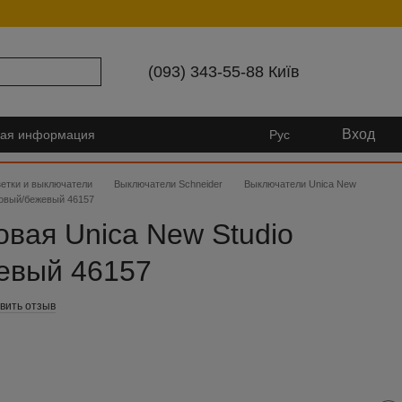
(093) 343-55-88 Київ
Вход
ная информация
Рус
зетки и выключатели
Выключатели Schneider
Выключатели Unica New
ловый/бежевый 46157
овая Unica New Studio
евый 46157
вить отзыв