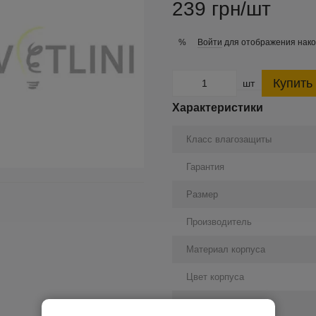
239 грн/шт
Войти
для отображения нако
%
Купить
шт
Характеристики
Класс влагозащиты
Гарантия
Размер
Производитель
Материал корпуса
Цвет корпуса
Способ установки