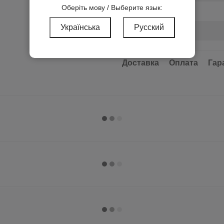
Оберіть мову / Выберите язык:
Подсветка
Українська
Русский
Заземление
Серия
Доставка
Оплата
Гар