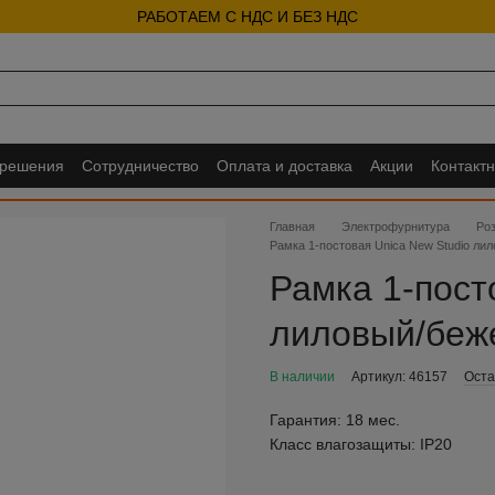
РАБОТАЕМ С НДС И БЕЗ НДС
 решения
Сотрудничество
Оплата и доставка
Акции
Контакт
Главная
Электрофурнитура
Ро
Рамка 1-постовая Unica New Studio ли
Рамка 1-пост
лиловый/беж
В наличии
Артикул: 46157
Оста
Гарантия:
18 мес.
Класс влагозащиты:
IP20