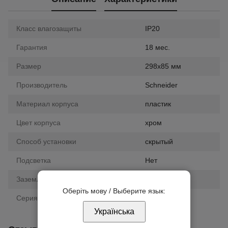
Класс влагозащиты
IP20
Гарантия
18 мес.
Размер
298х85 мм
Производитель
Schneider
Материал корпуса
пластик
Цвет корпуса
хром
Способ установки
скрытый
Подсветка
Нет
Заземление
нет
Оберіть мову / Выберите язык:
Серия
Unica New
Українська