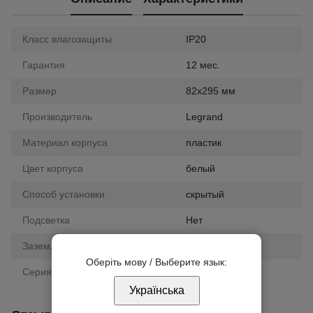
Класс влагозащиты
IP20
Гарантия
12 мес.
Размер
82х295 мм
Производитель
Legrand
Материал корпуса
пластик
Цвет корпуса
белый
Способ установки
скрытый
Подсветка
Нет
Заземление
нет
Оберіть мову / Выберите язык:
Серия
Valena Classic
Українська