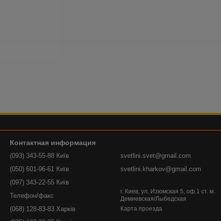
Контактная информация
(093) 343-55-88 Київ
svetlini.svet@gmail.com
(050) 601-96-61 Київ
svetlini.kharkov@gmail.com
(097) 343-22-55 Київ
г. Киев, ул. Изюмская 5, оф.1 ст. м.
Телефон/факс
Демиевская/Лыбедская
(068) 128-83-83 Харків
Карта проезда