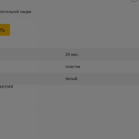
пительной скидки
ть
24 мес.
пластик
белый
антия