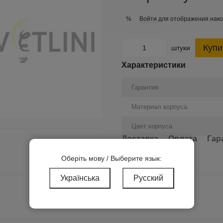
Войти
для отображения нако
%
Купи
штуки
Характеристики
Гарантия
Материал корпуса
Цвет корпуса
Доставка
Оплата
Гар
Оберіть мову / Выберите язык:
Українська
Русский