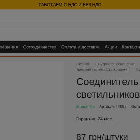
РАБОТАЕМ С НДС И БЕЗ НДС
 решения
Сотрудничество
Оплата и доставка
Акции
Контакт
Главная
Внутреннее освещение
Трековая система Светкомплект
Со
Соединитель 
светильников
В наличии
Артикул: 44098
Оста
Гарантия:
24 мес.
87 грн/штуки