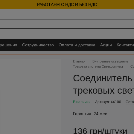
РАБОТАЕМ С НДС И БЕЗ НДС
 решения
Сотрудничество
Оплата и доставка
Акции
Контакт
Главная
Внутреннее освещение
Трековая система Светкомплект
Со
Соединитель
трековых све
В наличии
Артикул: 44100
Оста
Гарантия:
24 мес.
136 грн/штуки