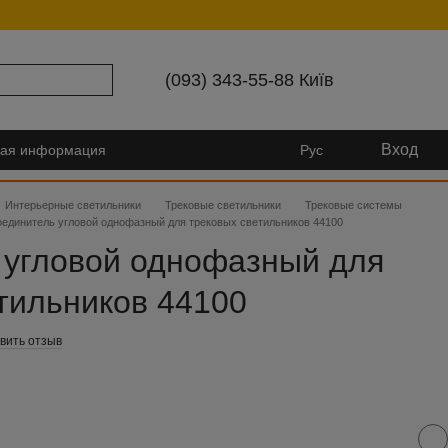
(093) 343-55-88 Київ
Вход
ная информация
Рус
Интерьерные светильники
Трековые светильники
Трековые системы
единитель угловой однофазный для трековых светильников 44100
 угловой однофазный для
тильников 44100
вить отзыв