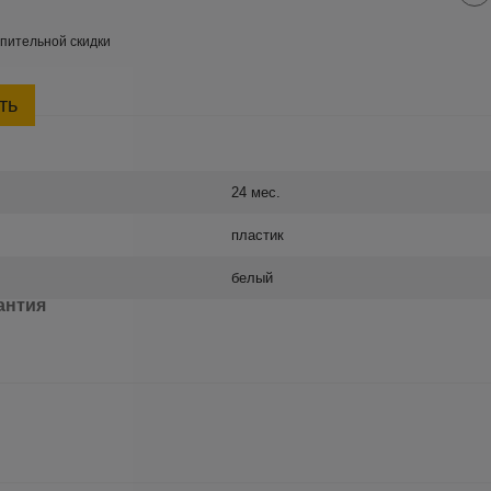
пительной скидки
ть
24 мес.
пластик
белый
антия