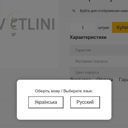
Войти
для отображения нако
%
Купи
штуки
Характеристики
Гарантия
Материал корпуса
Цвет корпуса
Доставка
Оплата
Гар
Оберіть мову / Выберите язык:
Українська
Русский