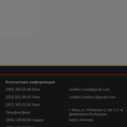
Контактная информация
(093) 343-55-88 Київ
svetlini.svet@gmail.com
(050) 601-96-61 Київ
svetlini.kharkov@gmail.com
(097) 343-22-55 Київ
г. Киев, ул. Изюмская 5, оф.1 ст. м.
Телефон/факс
Демиевская/Лыбедская
(068) 128-83-83 Харків
Карта проезда