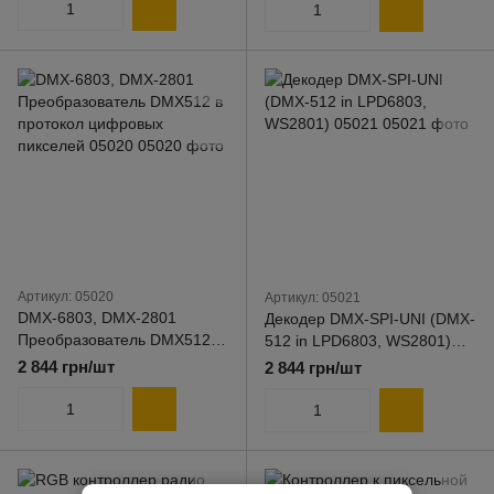
Артикул: 05020
Артикул: 05021
DMX-6803, DMX-2801
Декодер DMX-SPI-UNI (DMX-
Преобразователь DMX512 в
512 in LPD6803, WS2801)
протокол цифровых
05021
2 844 грн/шт
2 844 грн/шт
пикселей 05020