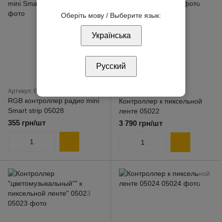
Оберіть мову / Выберите язык:
Українська
Русский
Артикул: 05028
Артикул: 05022
RGB контроллер радио mini
Контроллер к пиксельной
Smart strip 05028
ленте 05022
355 грн/шт
3 790 грн/шт