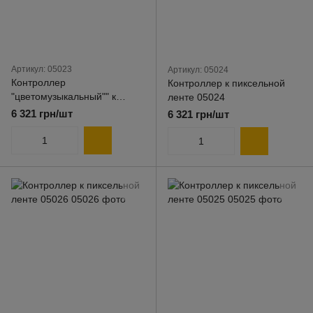
Артикул: 05023
Артикул: 05024
Контроллер
Контроллер к пиксельной
"цветомузыкальный"" к
ленте 05024
пиксельной ленте" 05023
6 321 грн/шт
6 321 грн/шт