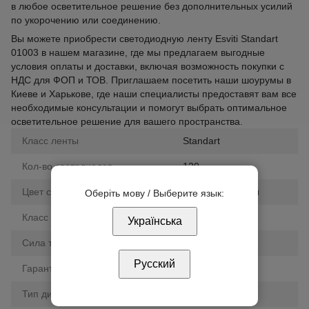
в любое осветительное решение без дополнительных усилий
по укорочению или соединению.
Вы можете приобрести светодиодную ленту Esviti Standart
01003 в нашем магазине, где мы предлагаем выгодные
условия оплаты и доставки, включая возможность покупки с
НДС для ФОП и ТОВ. Приглашаем посетить наши шоурумы в
Киеве и Харькове, где наши специалисты предоставят вам все
необходимые консультации и помогут выбрать оптимальное
осветительное решение для вашего пространства.
Класс ленты
Standart
Кол-во светодиодов
120
Цвет свечения
белый холодный
Оберіть мову / Выберите язык:
Класс влагозащиты
IP20
Українська
Сила тока
0,8 А
Русский
Гарантия
6 мес.
Тип диода
SMD 3528