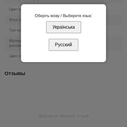
Цвет корпуса
белый
Оберіть мову / Выберите язык:
Угол свечения
120°
Українська
Тип монтажа
врезной
Материал плафона/
пластик
Русский
рассеивателя
Цвет плафона/рассеивателя
белый
Отзывы
Добавьте первый отзыв