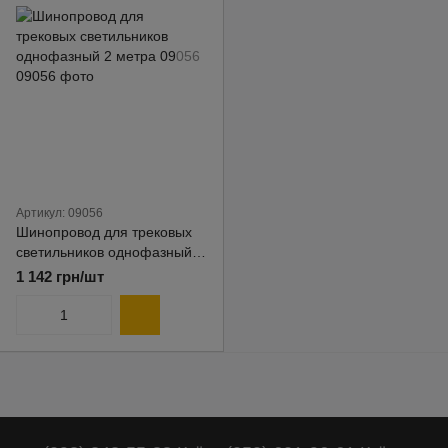
Артикул: 09056
Шинопровод для трековых
светильников однофазный 2
метра 09056
1 142 грн/шт