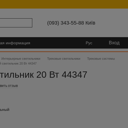
(093) 343-55-88 Київ
Вход
ная информация
Рус
Интерьерные светильники
Трековые светильники
Трековые системы
 светильник 20 Вт 44347
тильник 20 Вт 44347
вить отзыв
льный