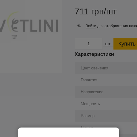
711 грн/шт
Войти
для отображения нако
%
Купить
шт
Характеристики
Цвет свечения
Гарантия
Напряжение
Мощность
Размер
Яркость