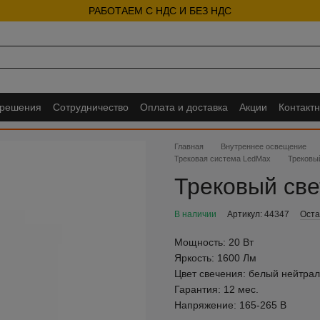
РАБОТАЕМ С НДС И БЕЗ НДС
 решения
Сотрудничество
Оплата и доставка
Акции
Контакт
Главная
Внутреннее освещение
Трековая система LedMax
Трековый
Трековый све
В наличии
Артикул: 44347
Оста
Мощность:
20 Вт
Яркость:
1600 Лм
Цвет свечения:
белый нейтра
Гарантия:
12 мес.
Напряжение:
165-265 В