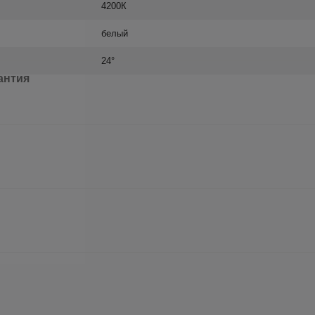
4200К
белый
24°
антия