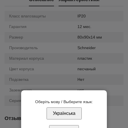
Класс влагозащиты
IP20
Гарантия
12 мес.
Размер
80х90х14 мм
Производитель
Schneider
Материал корпуса
пластик
Цвет корпуса
песчаный
Подсветка
Нет
Заземление
нет
Серия
Unica
Оберіть мову / Выберите язык:
Українська
Отзывы