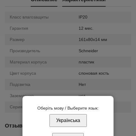
Класс влагозащиты
IP20
Гарантия
12 мес.
Размер
161х80х14 мм
Производитель
Schneider
Материал корпуса
пластик
Цвет корпуса
слоновая кость
Подсветка
Нет
Заземление
нет
Серия
Unica
Оберіть мову / Выберите язык:
Українська
Отзывы