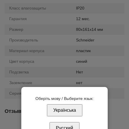
Класс влагозащиты
IP20
Гарантия
12 мес.
Размер
80х161х14 мм
Производитель
Schneider
Материал корпуса
пластик
Цвет корпуса
синий
Подсветка
Нет
Заземление
нет
Серия
Unica
Оберіть мову / Выберите язык:
Українська
Отзывы
Русский