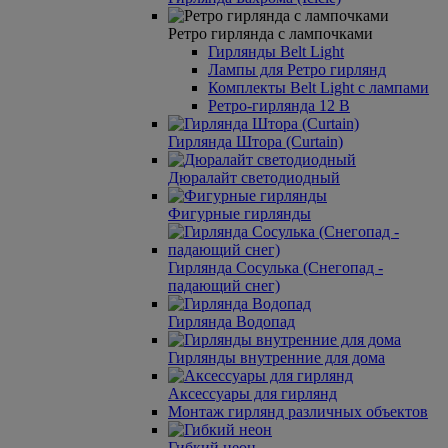
Ретро гирлянда с лампочками
Гирлянды Belt Light
Лампы для Ретро гирлянд
Комплекты Belt Light с лампами
Ретро-гирлянда 12 В
Гирлянда Штора (Curtain)
Дюралайт светодиодный
Фигурные гирлянды
Гирлянда Сосулька (Снегопад -
падающий снег)
Гирлянда Водопад
Гирлянды внутренние для дома
Аксессуары для гирлянд
Монтаж гирлянд различных объектов
Гибкий неон