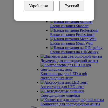
Українська
Русский
Профили под заказ
Блоки питания
Блоки питания Standart
Блоки питания Professional
Блоки питания Mean Well
Блоки питания на DIN-рейку
Диммеры для светодиодной ленты
Контроллеры для LED и rgb
светодиодных лент
Аксессуары для LED лент
Светодиодные линейки
Коннектор для светодиодной ленты