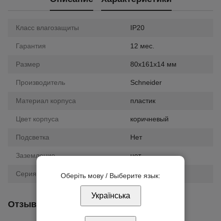
Класс влагозащиты
IP20
Гарантия
12 мес.
Размер
80х161х14 мм
Производитель
Schneider
Материал корпуса
пластик
Цвет корпуса
коричневый
Подсветка
Нет
Заземление
нет
Серия
Unica
Оберіть мову / Выберите язык:
Українська
Отзывы