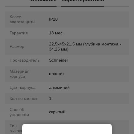
Класс
IP20
влагозащиты
Гарантия
18 мес.
22,5х45х21,5 мм (глубина монтажа -
Размер
34,25 мм)
Производитель
Schneider
Материал
пластик
корпуса
Цвет корпуса
алюминий
Кол-во кнопок
1
Способ
скрытый
установки
Тип
стандартный
выключателя