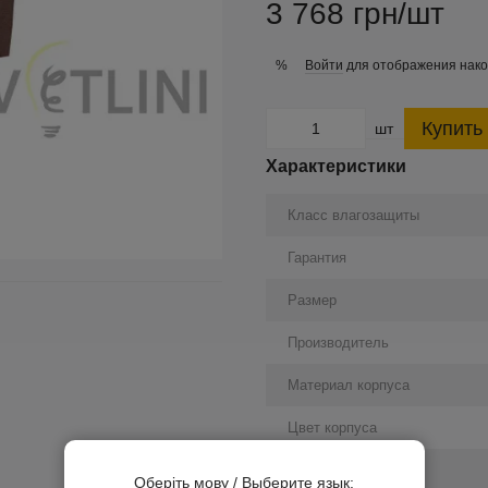
3 768 грн/шт
Войти
для отображения нако
%
Купить
шт
Характеристики
Класс влагозащиты
Гарантия
Размер
Производитель
Материал корпуса
Цвет корпуса
Подсветка
Оберіть мову / Выберите язык: