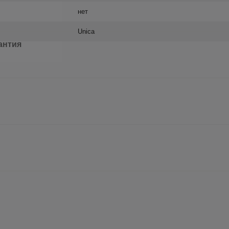
нет
Unica
антия