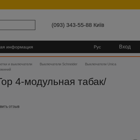
(093) 343-55-88 Київ
Вход
ная информация
Рус
зетки и выключатели
Выключатели Schneider
Выключатели Unica
люминий
Top 4-модульная табак/
вить отзыв