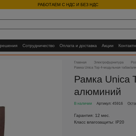
РАБОТАЕМ С НДС И БЕЗ НДС
 решения
Сотрудничество
Оплата и доставка
Акции
Контакт
Главная
Электрофурнитура
Ро
Рамка Unica Top 4-модульная табак/а
Рамка Unica 
алюминий
В наличии
Артикул: 45916
Оста
Гарантия:
12 мес.
Класс влагозащиты:
IP20