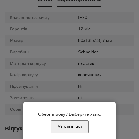
Клас вологозахисту
IP20
Гарантія
12 міс.
Розмір
80х138х13, 7 мм
Виробник
Schneider
Матеріал корпусу
пластик
Колір корпусу
коричневий
Підсвічування
Ні
Заземлення
ні
Серія
Unica
Оберіть мову / Выберите язык:
Українська
Відгуки