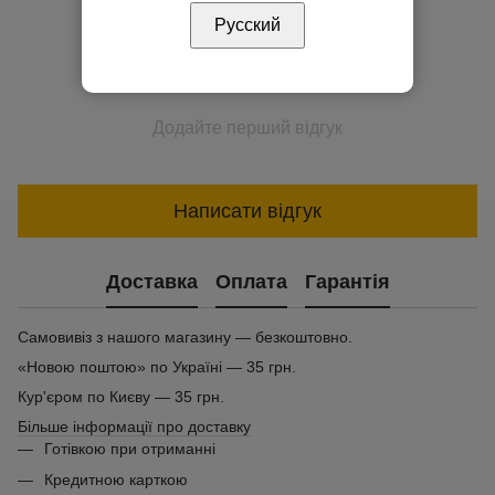
Русский
Додайте перший відгук
Написати відгук
Доставка
Оплата
Гарантія
Самовивіз з нашого магазину — безкоштовно.
«Новою поштою» по Україні — 35 грн.
Кур'єром по Києву — 35 грн.
Більше інформації про доставку
Готівкою при отриманні
Кредитною карткою