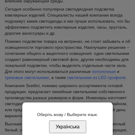
влиянию окружающей среды.
Сегодня особенно популярна светодиодная подсветка
ювелирных изделий. Специалисты нашей компании всегда
подскажут, какие светодиоды и как лучше использовать, что бы
эффективно подсветить ювелирные изделия, часы, хрусталь,
дорогие аксессуары и др.
Помимо подсветки товара на витринах, не стоит забывать и об
освещенности торгового пространства. Наилучшее решение –
сочетание общего и акцентного освещения: одни светильники
создают равномерный световой фон, другие необходимы для
локальной подсветки, чтобы выделить отдельные части зала.
Для этого могут использоваться различные
потолочные
и
трековые светильники
, а также
светильники из LED профиля
.
Компания Svetlini, помимо широкого ассортимента готовой
продукции, предлагает линейные светильники собственного
производства разных размеров и форм. Инженеры изготовят
светодиодные конструкции, руководствуясь вашим дизайном,
или предложат вам самые актуальные на сегодняшний день
Оберіть мову / Выберите язык:
варианты.
Высокая яркость свечения, оттенки белых свечений (теплый
Українська
белый, холодный белый), простая и компактная конструкция,