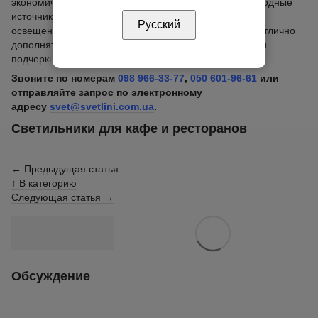
экономичность и долгий срок службы делают светодиодные
источники света поистине выгодным вариантом для
Русский
освещения. Светодиодный ленты с RGB свечением отлично
дополнят оригинальный дизайн интерьера магазина и
подчеркнут нестандартные концепции бренда.
Звоните по номерам
098 966-33-77
,
050 601-96-61
или
отправляйте запрос по электронному
адресу
svet@svetlini.com.ua
.
Светильники для кафе и ресторанов
← Предыдущая статья
↑ В категорию
Следующая статья →
Обсуждение