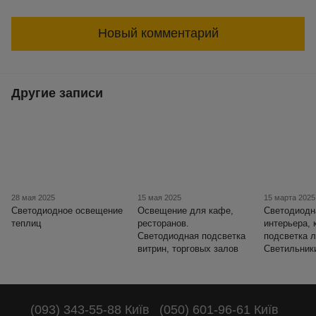
Новый комментарий
Другие записи
28 мая 2025
15 мая 2025
15 марта 2025
Светодиодное освещение
Освещение для кафе,
Светодиодн
теплиц
ресторанов.
интерьера, 
Светодиодная подсветка
подсветка 
витрин, торговых залов
Светильник
(093) 343-55-88 Київ
(050) 601-96-61 Київ