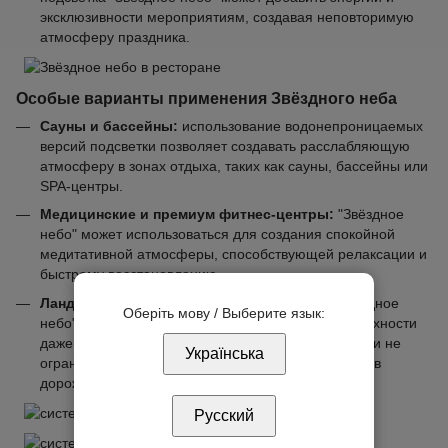
эксклюзивности мероприятиям, создавая неповторимую
атмосферу праздника.
Особые варианты применения Звёздного неба
Сауны и бассейны:
использование водонепроницаемых
версий подсветки позволяет создавать расслабляющую
атмосферу в зонах отдыха, таких как сауны, бассейны или
SPA-центры.
Медицинские и премиум фитнес-центры:
"Звёздное
небо" может использоваться для создания спокойной
медитативной атмосферы, способствующей релаксации и
быстрому восстановлению.
Ландшафтный дизайн
: система подсветки "Звёздное
Оберіть мову / Выберите язык:
небо" может быть установлена в различные поверхности
даже в агрессивных условиях окружающей среды и не
Українська
ограничивает фантазию. Монтаж можно провести в
дорожки, плитку, бетон, в грунт и под воду.
Русский