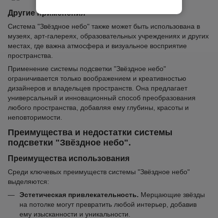
Другие применения
Система "Звёздное небо" также может быть использована в
музеях, арт-галереях, образовательных учреждениях и других
местах, где важна атмосфера и визуальное восприятие
пространства.
Применение системы подсветки "Звёздное небо"
ограничивается только воображением и креативностью
дизайнеров и владельцев пространств. Она предлагает
универсальный и инновационный способ преобразования
любого пространства, добавляя ему глубины, красоты и
неповторимости.
Преимущества и недостатки системы
подсветки "Звёздное небо".
Преимущества использования
Среди ключевых преимуществ системы "Звёздное небо"
выделяются:
Эстетическая привлекательность.
Мерцающие звёзды
на потолке могут превратить любой интерьер, добавив
ему изысканности и уникальности.