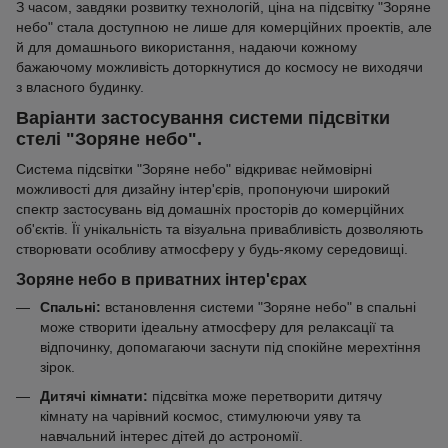
З часом, завдяки розвитку технологій, ціна на підсвітку "Зоряне
небо" стала доступною не лише для комерційних проектів, але
й для домашнього використання, надаючи кожному
бажаючому можливість доторкнутися до космосу не виходячи
з власного будинку.
Варіанти застосування системи підсвітки
стелі "Зоряне небо".
Система підсвітки "Зоряне небо" відкриває неймовірні
можливості для дизайну інтер'єрів, пропонуючи широкий
спектр застосувань від домашніх просторів до комерційних
об'єктів. Її унікальність та візуальна привабливість дозволяють
створювати особливу атмосферу у будь-якому середовищі.
Зоряне небо в приватних інтер'єрах
Спальні:
встановлення системи "Зоряне небо" в спальні
може створити ідеальну атмосферу для релаксації та
відпочинку, допомагаючи заснути під спокійне мерехтіння
зірок.
Дитячі кімнати:
підсвітка може перетворити дитячу
кімнату на чарівний космос, стимулюючи уяву та
навчальний інтерес дітей до астрономії.