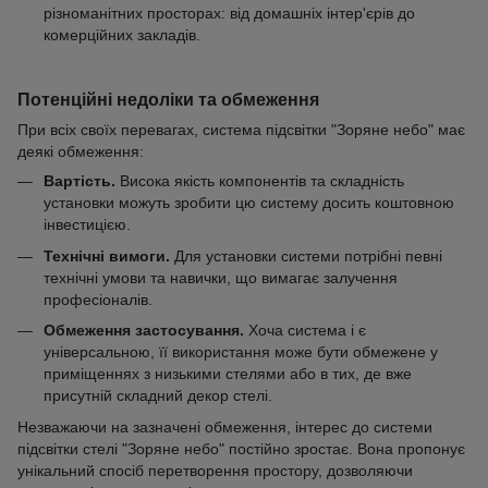
різноманітних просторах: від домашніх інтер'єрів до
комерційних закладів.
Потенційні недоліки та обмеження
При всіх своїх перевагах, система підсвітки "Зоряне небо" має
деякі обмеження:
Вартість.
Висока якість компонентів та складність
установки можуть зробити цю систему досить коштовною
інвестицією.
Технічні вимоги.
Для установки системи потрібні певні
технічні умови та навички, що вимагає залучення
професіоналів.
Обмеження застосування.
Хоча система і є
універсальною, її використання може бути обмежене у
приміщеннях з низькими стелями або в тих, де вже
присутній складний декор стелі.
Незважаючи на зазначені обмеження, інтерес до системи
підсвітки стелі "Зоряне небо" постійно зростає. Вона пропонує
унікальний спосіб перетворення простору, дозволяючи