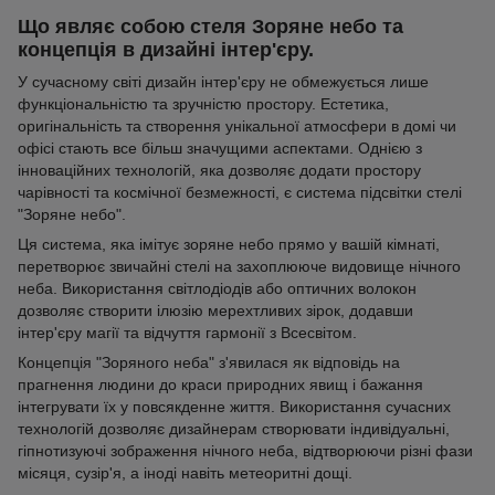
Що являє собою стеля Зоряне небо та
концепція в дизайні інтер'єру.
У сучасному світі дизайн інтер'єру не обмежується лише
функціональністю та зручністю простору. Естетика,
оригінальність та створення унікальної атмосфери в домі чи
офісі стають все більш значущими аспектами. Однією з
інноваційних технологій, яка дозволяє додати простору
чарівності та космічної безмежності, є система підсвітки стелі
"Зоряне небо".
Ця система, яка імітує зоряне небо прямо у вашій кімнаті,
перетворює звичайні стелі на захоплююче видовище нічного
неба. Використання світлодіодів або оптичних волокон
дозволяє створити ілюзію мерехтливих зірок, додавши
інтер'єру магії та відчуття гармонії з Всесвітом.
Концепція "Зоряного неба" з'явилася як відповідь на
прагнення людини до краси природних явищ і бажання
інтегрувати їх у повсякденне життя. Використання сучасних
технологій дозволяє дизайнерам створювати індивідуальні,
гіпнотизуючі зображення нічного неба, відтворюючи різні фази
місяця, сузір'я, а іноді навіть метеоритні дощі.