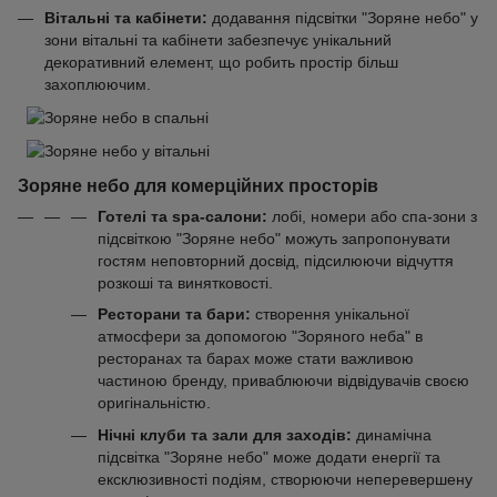
Вітальні та кабінети:
додавання підсвітки "Зоряне небо" у
зони вітальні та кабінети забезпечує унікальний
декоративний елемент, що робить простір більш
захоплюючим.
Зоряне небо для комерційних просторів
Готелі та spa-салони:
лобі, номери або спа-зони з
підсвіткою "Зоряне небо" можуть запропонувати
гостям неповторний досвід, підсилюючи відчуття
розкоші та винятковості.
Ресторани та бари:
створення унікальної
атмосфери за допомогою "Зоряного неба" в
ресторанах та барах може стати важливою
частиною бренду, приваблюючи відвідувачів своєю
оригінальністю.
Нічні клуби та зали для заходів:
динамічна
підсвітка "Зоряне небо" може додати енергії та
ексклюзивності подіям, створюючи неперевершену