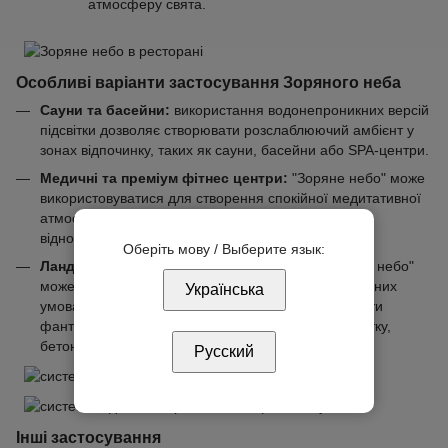
атмосферу свята.
Особливі варіанти застосування Зоряного неба
Сауни та басейни:
використання водонепроникних версій
підсвітки дозволяє створювати розслаблюючий амбієнт у
зонах відпочинку, таких як сауни, басейни або SPA-центри.
Медичні та преміум фітнес центри:
"Зоряне небо" може
використовуватися для створення спокійної медитативної
атмосфери, що сприяє релаксації та швидкому
відновленню.
Оберіть мову / Выберите язык:
Ландшафтний дизайн
: система підсвітки "Зоряне небо"
може монтуватись в різні поверхні навіть в агресивних
Українська
умовах навколишнього середовища і не стримувати
фантазію. Монтаж можна провести в доріжки, плитку,
бетон, в грунт та під воду.
Русский
Інші застосування