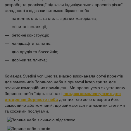
розробці та реалізації під ключ індивідуальних проектів різної
складності з підсвітки ситемою Зіркове небо:
натяжних стель та стель з різних матеріалів;
стіни та інсталяції;
бетонні конструкції;
ландшафти та патіо;
дно прудів та бассейнів;
доріжки та плитка;
Команда Svetlini успішно та вчасно виконанала сотні проектів
для замовників Зоряного неба в приватні інтер'єри та для
великих комерційних приміщень. Ми пропонуємо як установку
Зоряного неба "під ключ" так і
продаж комплектуючих для
створення Зоряного неба
для тих, хто хоче створити його
самостійно або компаній, що займаються натяжними стелями
та схожими послугами.