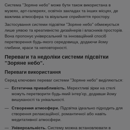
Система "Зоряне небо" може бути також використана в
музеях, арт-галереях, освітніх закладах та інших місцях, де
важлива атмосфера та візуальне сприйняття простору.
Застосування системи підсвітки "Зоряне небо" обмежується
лише уявою та креативністю дизайнерів і власників просторів.
Вона пропонує універсальний та інноваційний спосіб
перетворення будь-якого середовища, додаючи йому
глибини, краси та неповторності.
Переваги та недоліки системи підсвітки
"Зоряне небо".
Переваги використання
Серед ключових переваг системи "Зоряне небо" виділяються:
Естетична привабливість.
Мерехтливі зірки на стелі
можуть перетворити будь-який інтер'єр, додавши йому
вишуканості та унікальності.
Створення атмосфери.
Підсвітка ідеально підходить для
створення релаксаційної, романтичної або навіть
медитативної атмосфери.
Універсальність.
Систему можна встановлювати в