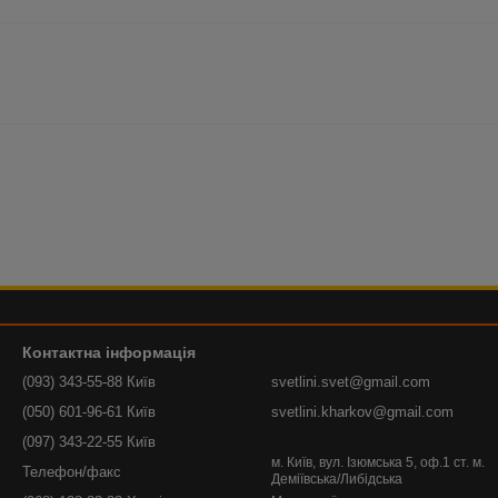
Контактна інформація
(093) 343-55-88 Київ
svetlini.svet@gmail.com
(050) 601-96-61 Київ
svetlini.kharkov@gmail.com
(097) 343-22-55 Київ
м. Київ, вул. Ізюмська 5, оф.1 ст. м.
Телефон/факс
Деміївська/Либідська