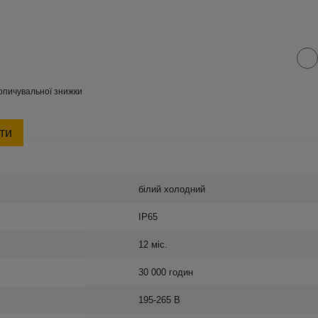
опичувальної знижки
ти
білий холодний
IP65
12 міс.
30 000 годин
195-265 В