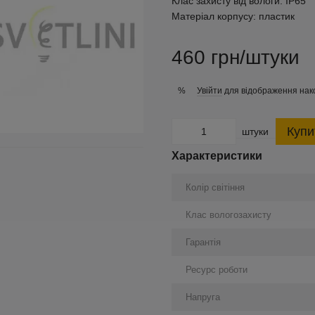
Клас захисту від вологи:
IP65
Матеріал корпусу:
пластик
460 грн/штуки
Увійти
для відображення нак
%
Купи
штуки
Характеристики
Колір світіння
Клас вологозахисту
Гарантія
Ресурс роботи
Напруга