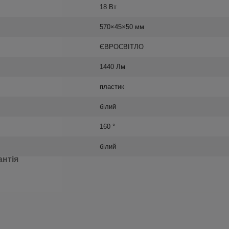
18 Вт
570×45×50 мм
ЄВРОСВІТЛО
1440 Лм
пластик
білий
160 °
білий
антія