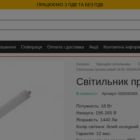
ПРАЦЮЄМО З ПДВ ТА БЕЗ ПДВ
 рішення
Співпраця
Оплата і доставка
Акції
Контактна інформ
Головна
Брендові світильники
С
Світильник промисловий 18 Вт 0000403
Світильник п
В наявності
Артикул: 000040365
Потужність:
18 Вт
Напруга:
195-265 В
Яскравість:
1440 Лм
Колір світіння:
білий холодний
Гарантія:
12 мес.