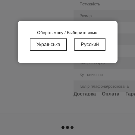
Потужність
Розмір
Виробник
Оберіть мову / Выберите язык:
Яскравість
Українська
Русский
Матеріал корпусу
Колір корпусу
Кут свічення
Колір плафона/розсіювача
Доставка
Оплата
Гар