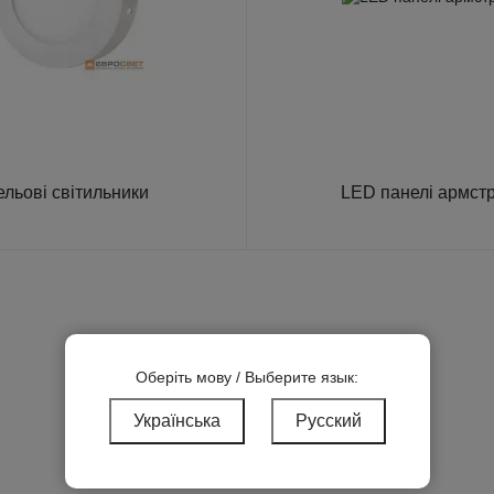
ельові світильники
LED панелі армст
Оберіть мову / Выберите язык:
Українська
Русский