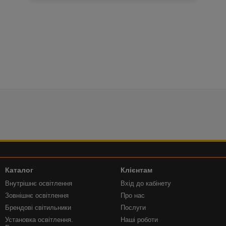
Каталог
Клієнтам
Внутрішнє освітлення
Вхід до кабінету
Зовнішнє освітлення
Про нас
Брендові світильники
Послуги
Установка освітлення.
Наші роботи