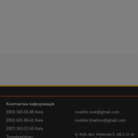
Контактна інформація
(093) 343-55-88 Київ
svetlini.svet@gmail.com
(050) 601-96-61 Київ
svetlini.kharkov@gmail.com
(097) 343-22-55 Київ
м. Київ, вул. Ізюмська 5, оф.1 ст. м.
Телефон/факс