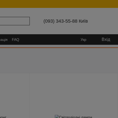
(093) 343-55-88 Київ
Вхід
ація
FAQ
Укр