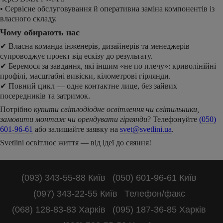
• Сервісне обслуговування й оперативна заміна компонентів із
власного складу.
Чому обирають нас
✔
Власна команда інженерів, дизайнерів та менеджерів
супроводжує проект від ескізу до результату.
✔
Беремося за завдання, які іншим «не по плечу»: криволінійні
профілі, масштабні вивіски, кілометрові гірлянди.
✔
Повний цикл — одне контактне лице, без зайвих
посередників та затримок.
Потрібно
купити світлодіодне освітлення чи світильники,
замовити монтаж чи орендувати гірлянди
? Телефонуйте
(050)
601-96-61
або залишайте заявку на
svet@svetlini.ua
.
Svetlini освітлює життя — від ідеї до сяяння!
(093) 343-55-88 Київ
(050) 601-96-61 Київ
(097) 343-22-55 Київ
Телефон/факс
(068) 128-83-83 Харків
(095) 187-36-85 Харків