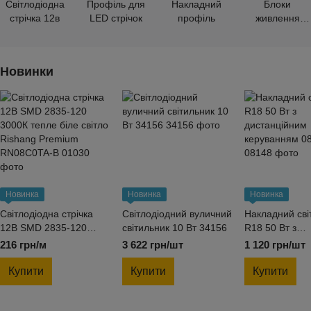
Світлодіодна
Профіль для
Накладний
Блоки
стрічка 12в
LED стрічок
профіль
живлення
Standart
Новинки
Новинка
Новинка
Новинка
Світлодіодна стрічка
Світлодіодний вуличний
Накладний сві
12В SMD 2835-120
світильник 10 Вт 34156
R18 50 Вт з
3000К тепле біле світло
дистанційним
216 грн/м
3 622 грн/шт
1 120 грн/шт
Rishang Premium
керуванням 0
RN08C0TA-B
Купити
Купити
Купити