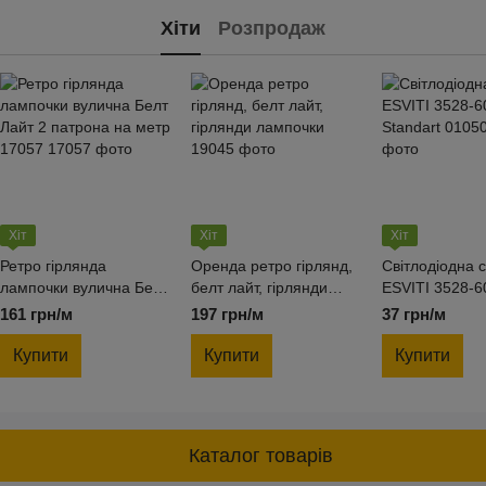
Хіти
Розпродаж
Хіт
Хіт
Хіт
Ретро гірлянда
Оренда ретро гірлянд,
Світлодіодна с
лампочки вулична Белт
белт лайт, гірлянди
ESVITI 3528-6
Лайт 2 патрона на метр
лампочки
Standart 0105
161 грн/м
197 грн/м
37 грн/м
17057
Купити
Купити
Купити
Каталог товарів