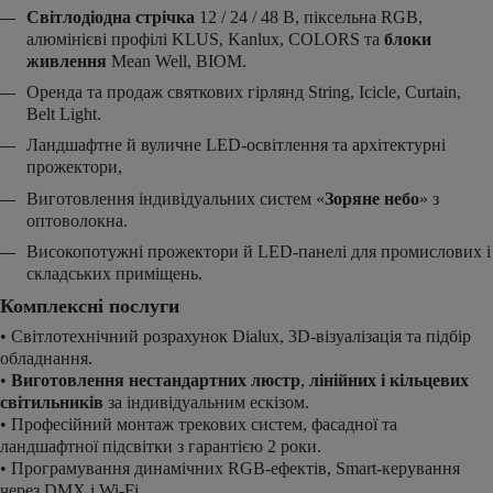
Світлодіодна стрічка
12 / 24 / 48 В, піксельна RGB,
алюмінієві профілі KLUS, Kanlux, COLORS та
блоки
живлення
Mean Well, BIOM.
Оренда та продаж святкових гірлянд String, Icicle, Curtain,
Belt Light.
Ландшафтне й вуличне LED-освітлення та архітектурні
прожектори,
Виготовлення індивідуальних систем «
Зоряне небо
» з
оптоволокна.
Високопотужні прожектори й LED-панелі для промислових і
складських приміщень.
Комплексні послуги
• Світлотехнічний розрахунок Dialux, 3D-візуалізація та підбір
обладнання.
•
Виготовлення нестандартних люстр
,
лінійних і кільцевих
світильників
за індивідуальним ескізом.
• Професійний монтаж трекових систем, фасадної та
ландшафтної підсвітки з гарантією 2 роки.
• Програмування динамічних RGB-ефектів, Smart-керування
через DMX і Wi-Fi.