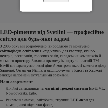
LED-рішення від Svetlini — професійне
світло для будь-якої задачі
З 2006 року ми розробляємо, виробляємо та монтуємо
світлодіодне освітлення «під ключ»
для квартир, бізнес-
центрів, ресторанів, торгових залів, складських комплексів й
міського простору. Завдяки прямому імпорту та власній ТМ
Esviti
ми гарантуємо чесні ціни й контроль якості кожного діода
Samsung, Osram чи Nichia, а наші шоуруми у Києві та Харкові
завжди наповнені актуальними зразками.
Наш асортимент
Лінійні світильники та
магнітні трекові системи
Esviti VL,
Nowodvorski, Eglo.
Рекламні вивіски, лайтбокси, гнучкий
LED-неон
для
комерційної підсвітки фасадів.