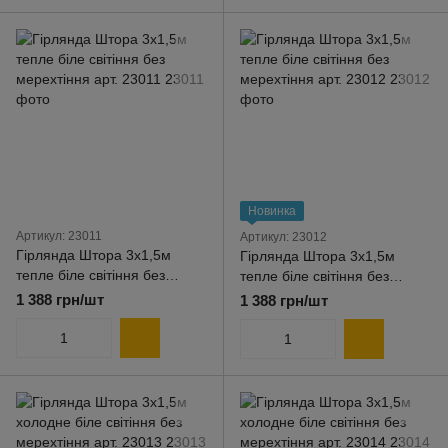
Новинка
Артикул: 23011
Артикул: 23012
Гірлянда Штора 3x1,5м
Гірлянда Штора 3x1,5м
тепле біле світіння без
тепле біле світіння без
мерехтіння арт. 23011
мерехтіння арт. 23012
1 388 грн/шт
1 388 грн/шт