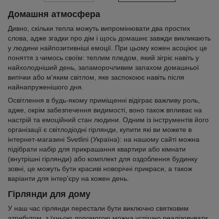
Домашня атмосфера
Дивно, скільки тепла можуть випромінювати два простих
слова, адже згадки про дім і щось домашнє завжди викликають
у людини найпозитивніші емоції. При цьому кожен асоціює це
поняття з чимось своїм: теплим пледом, який зігріє навіть у
найхолодніший день, запаморочливим запахом домашньої
випічки або м'яким світлом, яке заспокоює навіть після
найнапруженішого дня.
Освітлення в будь-якому приміщенні відіграє важливу роль,
адже, окрім забезпечення видимості, воно також впливає на
настрій та емоційний стан людини. Одним із інструментів його
організації є світлодіодні гірлянди, купити які ви можете в
інтернет-магазині Svetlini (Україна): на нашому сайті можна
підібрати набір для прикрашання квартири або кімнати
(внутрішні гірлянди) або комплект для оздоблення будинку
зовні, це можуть бути красиві новорічні прикраси, а також
варіанти для інтер'єру на кожен день.
Гірлянди для дому
У наш час гірлянди перестали бути виключно святковим
атрибутом, з їхньою допомогою можна успішно реалізовувати