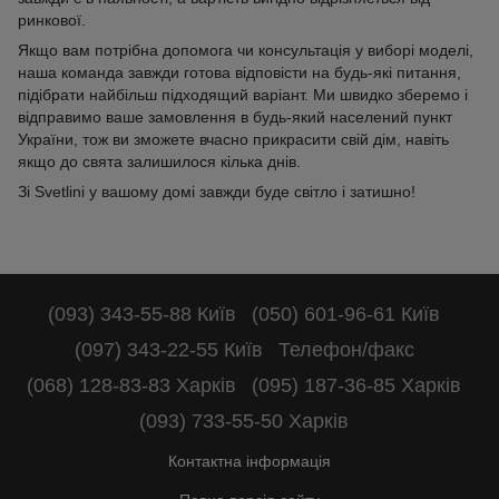
ринкової.
Якщо вам потрібна допомога чи консультація у виборі моделі,
наша команда завжди готова відповісти на будь-які питання,
підібрати найбільш підходящий варіант. Ми швидко зберемо і
відправимо ваше замовлення в будь-який населений пункт
України, тож ви зможете вчасно прикрасити свій дім, навіть
якщо до свята залишилося кілька днів.
Зі Svetlini у вашому домі завжди буде світло і затишно!
(093) 343-55-88 Київ
(050) 601-96-61 Київ
(097) 343-22-55 Київ
Телефон/факс
(068) 128-83-83 Харків
(095) 187-36-85 Харків
(093) 733-55-50 Харків
Контактна інформація