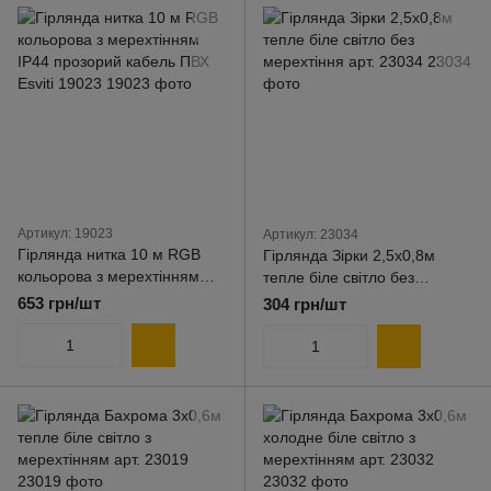
Артикул: 19023
Артикул: 23034
Гірлянда нитка 10 м RGB
Гірлянда Зірки 2,5x0,8м
кольорова з мерехтінням
тепле біле світло без
IP44 прозорий кабель ПВХ
мерехтіння арт. 23034
653 грн/шт
304 грн/шт
Esviti 19023