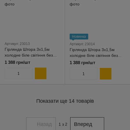
Новинка
Артикул: 23013
Артикул: 23014
Гірлянда Штора 3x1,5м
Гірлянда Штора 3x1,5м
холодне біле світіння без
холодне біле світіння без
мерехтіння арт. 23013
мерехтіння арт. 23014
1 388 грн/шт
1 388 грн/шт
Показати ще 14 товарів
Назад
Вперед
1
з 2