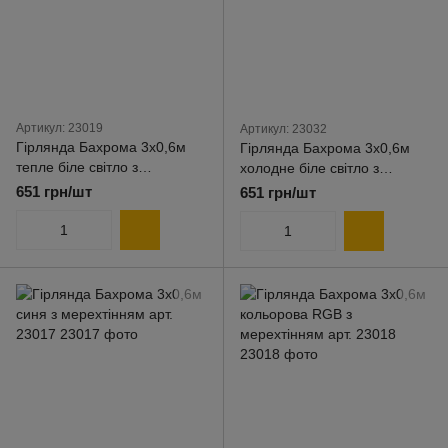
Артикул: 23019
Артикул: 23032
Гірлянда Бахрома 3x0,6м
Гірлянда Бахрома 3x0,6м
тепле біле світло з
холодне біле світло з
мерехтінням арт. 23019
мерехтінням арт. 23032
651 грн/шт
651 грн/шт