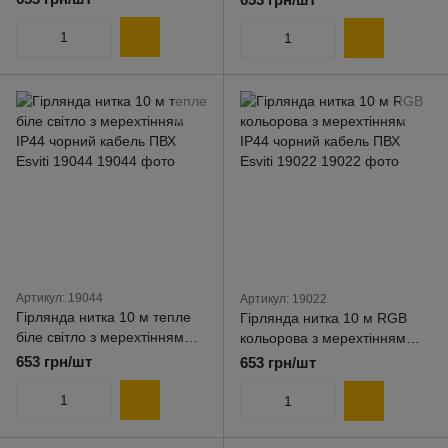
19024Гірлянда нитка 10 м
Esviti 19042
синя з мерехтінням IP44
чорний кабель ПВХ Esviti
Standard 19024
Артикул: 19044
Артикул: 19022
Гірлянда нитка 10 м тепле
Гірлянда нитка 10 м RGB
біле світло з мерехтінням
кольорова з мерехтінням
IP44 чорний кабель ПВХ
IP44 чорний кабель ПВХ
653 грн/шт
653 грн/шт
Esviti 19044
Esviti 19022