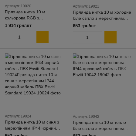
Артикул: 19020
Артикул: 19021
Гірлянда нитка 10 м
Гірлянда нитка 10 м холодне
кольорова RGB з
біле світло з мерехтінням
мерехтінням IP65 чорний
IP44 прозорий кабель ПВХ
1 914 грн/шт
653 грн/шт
кабель каучук Esviti Premium
Esviti 19021
19020
Артикул: 19024
Артикул: 19042
Гірлянда нитка 10 м синя з
Гірлянда нитка 10 м тепле
мерехтінням IP44 чорний
біле світло з мерехтінням
кабель ПВХ Esviti Standard
IP44 прозорий кабель ПВХ
653 грн/шт
653 грн/шт