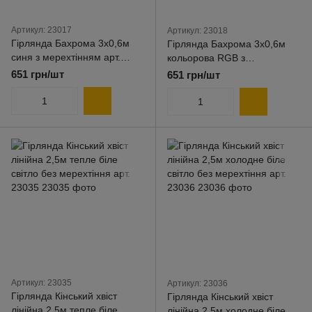
Артикул: 23017
Артикул: 23018
Гірлянда Бахрома 3x0,6м
Гірлянда Бахрома 3x0,6м
синя з мерехтінням арт.
кольорова RGB з
23017
мерехтінням арт. 23018
651 грн/шт
651 грн/шт
Артикул: 23035
Артикул: 23036
Гірлянда Кінський хвіст
Гірлянда Кінський хвіст
лінійна 2,5м тепле біле
лінійна 2,5м холодне біле