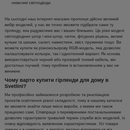
невеликі світлодіоди.
На сьогодні наш інтернет-магазин пропонує дійсно великий
вибір моделей, у нас ви точно зможете підібрати саме ту
гірлянду, яка радуватиме вас і ваших близьких. Це різні моделі
світлодіодних штор і міні-штор, ниток, фігурних рішень, великі
кульки та шишки, салют, намистини, хвіст, пружинки тощо. Ви
можете купити як різнокольорову RGB-модель, яка дозволяє
налаштовувати кольори, так і однотонний варіант. Як основа
використовується чорний або прозорий тонкий кабель, він
достатньо гнучкий, тому проблем із встановленням у вас не
виникне.
Чому варто купити гірлянди для дому в
Svetlini?
Ми професійно займаємося розробкою та реалізацією
проєктів освітлення різної складності, тому в нашому каталозі
ви зможете знайти лише якісні вироби, з якими ми також
працюємо самі. Співпраця з перевіреними постачальниками
дозволяє гарантувати тривалий термін служби всіх моделей, їх
повну відповідність заявленим характеристикам. Усі товари
завжди є в наявності, а вартість вигідно відрізняється від