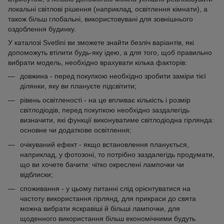
локальні світлові рішення (наприклад, освітлення кімнати), а
також більш глобальні, використовувані для зовнішнього
оздоблення будинку.
У каталозі Svetlini ви зможете знайти безліч варіантів, які
допоможуть втілити будь-яку ідею, а для того, щоб правильно
вибрати модель, необхідно врахувати кілька факторів:
довжина - перед покупкою необхідно зробити заміри тієї
ділянки, яку ви плануєте підсвітити;
рівень освітленості - на це впливає кількість і розмір
світлодіодів, перед покупкою необхідно заздалегідь
визначити, які функції виконуватиме світлодіодна гірлянда:
основне чи додаткове освітлення;
очікуваний ефект - якщо встановлення планується,
наприклад, у фотозоні, то потрібно заздалегідь продумати,
що ви хочете бачити: чітко окреслені лампочки чи
відблиски;
споживання - у цьому питанні слід орієнтуватися на
частоту використання гірлянд, для прикраси до свята
можна вибрати яскравіші й більші лампочки, для
щоденного використання більш економічними будуть