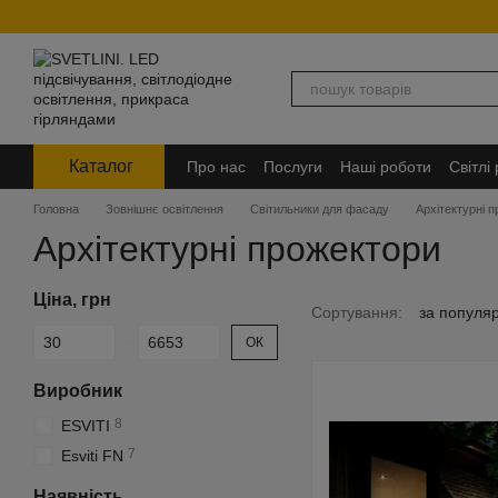
Перейти до основного контенту
Каталог
Про нас
Послуги
Наші роботи
Світлі
Головна
Зовнішнє освітлення
Світильники для фасаду
Архітектурні 
Архітектурні прожектори
Ціна, грн
Сортування:
за популя
Від Ціна, грн
До Ціна, грн
ОК
Виробник
8
ESVITI
7
Esviti FN
Наявність