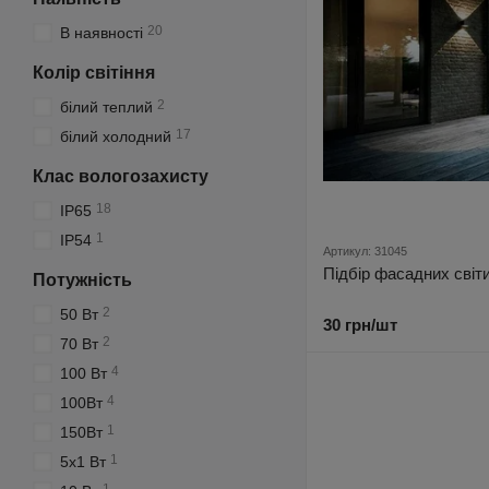
20
В наявності
Колір світіння
2
білий теплий
17
білий холодний
Клас вологозахисту
18
IP65
1
IP54
Артикул: 31045
Підбір фасадних світ
Потужність
2
50 Вт
30 грн/шт
2
70 Вт
4
100 Вт
4
100Вт
1
150Вт
1
5х1 Вт