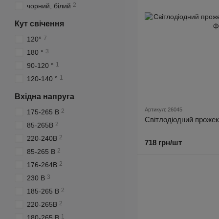
2
чорний, білий
Кут свічення
7
120°
3
180 °
1
90-120 °
1
120-140 °
Вхідна напруга
Артикул: 26045
2
175-265 В
Світлодіодний прожек
2
85-265В
2
220-240В
718 грн/шт
2
85-265 В
2
176-264В
3
230 В
2
185-265 В
2
220-265В
1
180-265 В