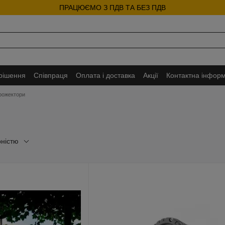
ПРАЦЮЄМО З ПДВ ТА БЕЗ ПДВ
 рішення
Співпраця
Оплата і доставка
Акції
Контактна інформ
прожектори
рністю