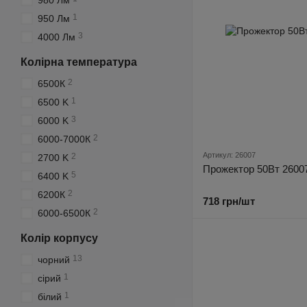
980 Лм
1
950 Лм
3
4000 Лм
Колірна температура
2
6500К
1
6500 K
3
6000 K
2
6000-7000К
Артикул: 26007
2
2700 K
Прожектор 50Вт 2600
5
6400 K
2
6200К
718 грн/шт
2
6000-6500К
Колір корпусу
13
чорний
1
сірий
1
білий