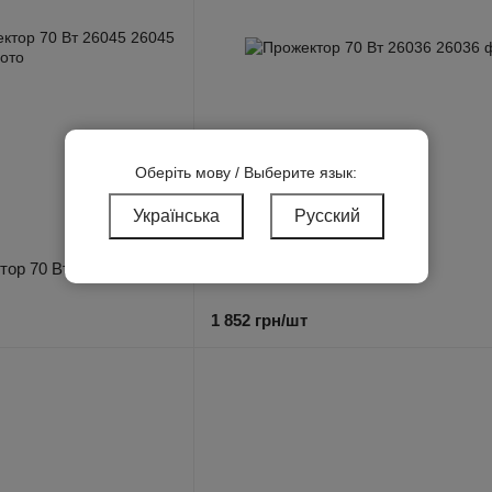
Оберіть мову / Выберите язык:
Українська
Русский
Артикул: 26036
тор 70 Вт 26045
Прожектор 70 Вт 26036
1 852 грн/шт