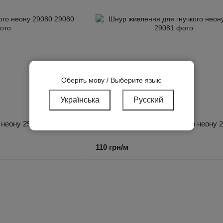
Оберіть мову / Выберите язык:
Українська
Русский
Артикул: 29081
 неону 29080
Шнур живлення для гнучкого неону 
110 грн/м