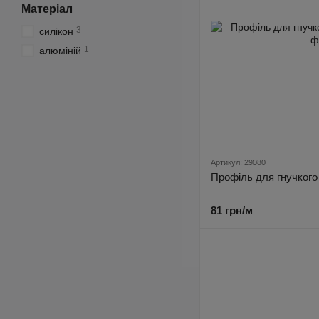
Матеріал
3
силікон
1
алюміній
Артикул: 29080
Профіль для гнучкого
81 грн/м