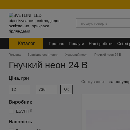
Перейти до основного контенту
Каталог
Про нас
Послуги
Наші роботи
Світлі
Головна
Зовнішнє освітлення
Холодний неон
Гнучкий неон 24 В
Гнучкий неон 24 В
Ціна, грн
Сортування:
за популя
Від Ціна, грн
До Ціна, грн
ОК
Виробник
8
ESVITI
Наявність