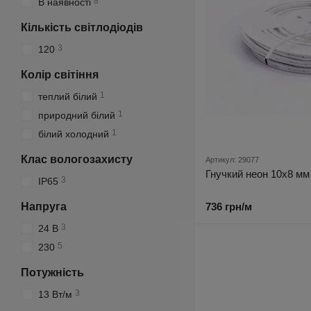
8
В наявності
Кількість світлодіодів
3
120
Колір світіння
1
теплий білий
1
природний білий
1
білий холодний
Клас вологозахисту
Артикул: 29077
Гнучкий неон 10х8 мм
3
IP65
Напруга
736 грн/м
3
24 В
5
230
Потужність
3
13 Вт/м