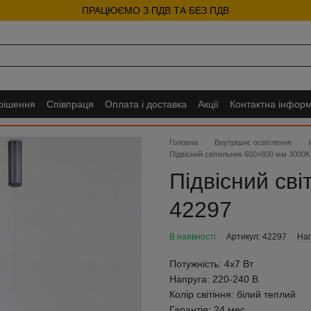
ПРАЦЮЄМО З ПДВ ТА БЕЗ ПДВ
 рішення
Співпраця
Оплата і доставка
Акції
Контактна інформ
Головна
Внутрішнє освітлення
Підвісний світильник 600×800 мм 3000К
Підвісний св
42297
В наявності
Артикул: 42297
Нап
Потужність:
4х7 Вт
Напруга:
220-240 В
Колір світіння:
білий теплий
Гарантія:
24 мес.