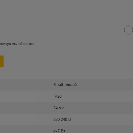
опичувальної знижки
білий теплий
IP20
24 міс.
220-240 В
4х7 Вт