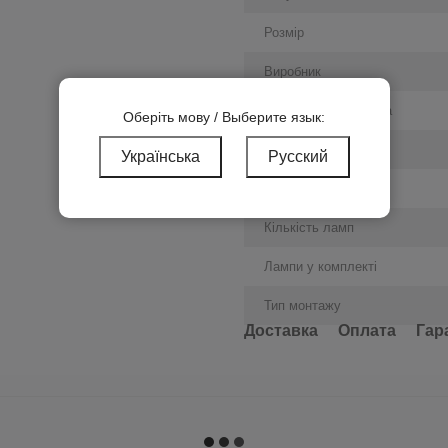
Розмір
Виробник
Колірна температура
Оберіть мову / Выберите язык:
Матеріал корпусу
Українська
Русский
Колір корпусу
Кількість ламп
Лампи у комплекті
Тип монтажу
Доставка
Оплата
Гар