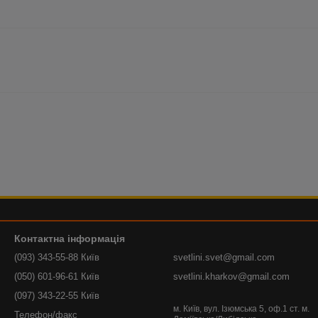
Контактна інформація
(093) 343-55-88 Київ
svetlini.svet@gmail.com
(050) 601-96-61 Київ
svetlini.kharkov@gmail.com
(097) 343-22-55 Київ
м. Київ, вул. Ізюмська 5, оф.1 ст. м.
Телефон/факс