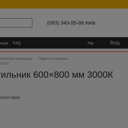
(093) 343-55-88 Київ
Вхід
ація
FAQ
Укр
Интер'єрні світильники
Підвісні світильники
 42297
ітильник 600×800 мм 3000К
исати відгук