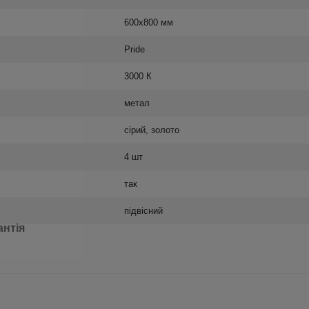
600х800 мм
Pride
3000 К
метал
сірий, золото
4 шт
так
підвісний
антія