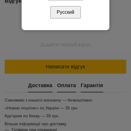
Відгуки
Русский
Додайте перший відгук
Написати відгук
Доставка
Оплата
Гарантія
Самовивіз з нашого магазину — безкоштовно.
«Новою поштою» по Україні — 35 грн.
Кур'єром по Києву — 35 грн.
Більше інформації про доставку
Готівкою при отриманні