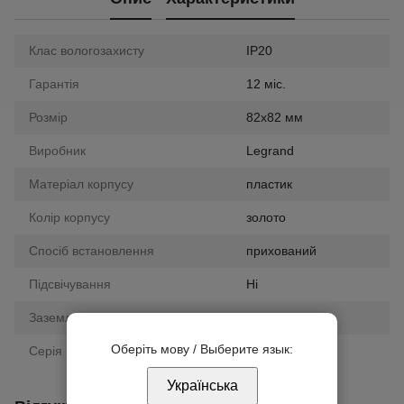
Клас вологозахисту
IP20
Гарантія
12 міс.
Розмір
82х82 мм
Виробник
Legrand
Матеріал корпусу
пластик
Колір корпусу
золото
Спосіб встановлення
прихований
Підсвічування
Ні
Заземлення
ні
Оберіть мову / Выберите язык:
Серія
Valena Classic
Українська