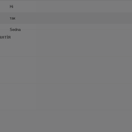
Ні
так
Sedna
антія