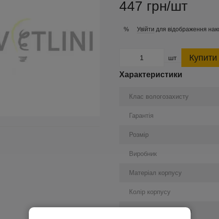
447 грн/шт
Увійти
для відображення нак
%
Купити
шт
Характеристики
Клас вологозахисту
Гарантія
Розмір
Виробник
Матеріал корпусу
Колір корпусу
Спосіб встановлення