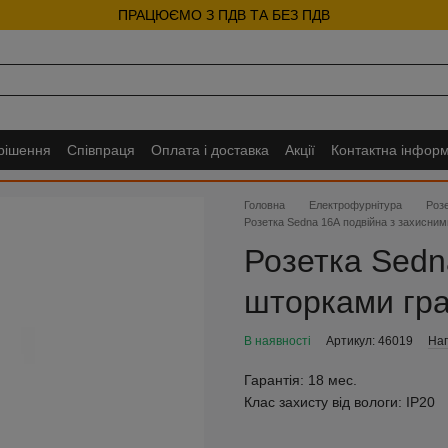
ПРАЦЮЄМО З ПДВ ТА БЕЗ ПДВ
 рішення
Співпраця
Оплата і доставка
Акції
Контактна інформ
Головна
Електрофурнітура
Розе
Розетка Sedna 16А подвійна з захисни
Розетка Sedn
шторками гра
В наявності
Артикул: 46019
Нап
Гарантія:
18 мес.
Клас захисту від вологи:
IP20