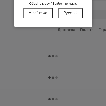
Оберіть мову / Выберите язык:
Підсвічування
Українська
Русский
Заземлення
Серія
Доставка
Оплата
Гар