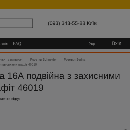
(093) 343-55-88 Київ
Вхід
ація
FAQ
Укр
тки та вимикачі
Розетки Schneider
Розетки Sedna
ми шторками графіт 46019
a 16А подвійна з захисними
фіт 46019
исати відгук